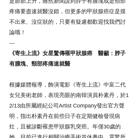
是節節上升，雖然新聞說到脖子有腫塊或是頸部
疼痛要盡速就醫沒錯，但更多的甲狀腺癌症是摸
不出來、沒症狀的，只要有疑慮都歡迎找我們討
論哦！
---
《寄生上流》女星驚傳罹甲狀腺癌 醫籲：脖子
有腫塊、頸部疼痛速就醫
根據媒體報導，飾演電影《寄生上流》中富二代
女兒美術老師，表現亮眼的南韓演員朴素丹，於1
2/13由所屬經紀公司Artist Company發出官方聲
明，指出朴素丹在前些日子在定期健檢發現病
灶，且被診斷罹患甲狀腺乳突癌。年僅30歲的
她，目前已進行相關治療手術並休養中，震驚所