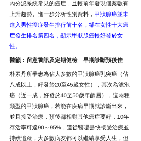
內分泌系統常見的癌症，且較前年發現個案數有
上升趨勢。進一步分析性別資料，
甲狀腺癌並未
進入男性癌症發生排行前十名，卻在女性十大癌
症發生排名第四名，顯示甲狀腺癌較好發於女
性。
醫籲：留意警訊及定期健檢 早期診斷預後佳
朴素丹所罹患為佔大多數的甲狀腺癌乳突癌（佔
八成以上，好發於20至45歲女性），其次為濾泡
癌（近一成，好發於40至50歲年齡層），這兩種
類型的甲狀腺癌，若能在疾病早期就診斷出來，
並且接受治療，預後都相對其他癌症要好，10年
存活率可達90～95%，遵從醫囑盡快接受治療並
持續追蹤，大多數病友都可以繼續享受人生，但